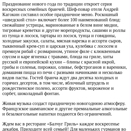
Празднование нового года по традиции откроет серия
воскресных семейных бранчей. Шеф-повар отеля Андрей
Кагокин составил особое праздничное меню. Роскошный
«шведский стол» включает более 100 наименований блюд:
свежайшие устрицы, маринованные в белом вине мидии,
тигровые креветки и другие морепродукты, сашими и роллы
из тунца и лосося, тартары из лосося, тунца и говядины,
холодные закуски, салаты, мясная нарезка и ассорти сыров,
тыквенный крем-суп и царская уха, кулебяка с лососем и
премиум рибай с розмарином, утиное филе с клюквенным
соусом и каре ягненка с травами, блюда на гриле, хиты
русской и европейской кухни – блины с красной икрой,
грибы и соленья, пирожки, оливье, бефстроганов и вареники,
домашняя пицца из печи с разными начинками и несколько
видов пасты. Гостей бранча ждут два десятка холодных и
горячих десертов, в том числе, яблочный штрудель и
рождественское полено, ассорти фруктов, мороженое и
сорбет, шоколадный фонтан.
Живая музыка создаст праздничную новогоднюю атмосферу.
Французское шампанское и другие премиальные алкогольные
и безалкогольные напитки подаются без ограничений.
Ждем вас в ресторане «Балчуг Гриль» каждое воскресенье
декабря. Приходите всей семьей! Для маленьких гурманов во