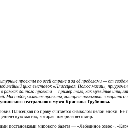
турные проекты по всей стране и за её пределами — от созда
 юбилейный цикл выставок «Плисецкая. Полюс магии», приуроче
 в рамках данного проекта — пример того, как музейные иници
ей. Мы поддерживаем проекты, которые помогают говорить о т
шинского театрального музея Кристина Трубинова.
вна Плисецкая по праву считается символом целой эпохи. Её гр
ценическую магию, которая покорила весь мир.
ми постановками мирового балета — «Лебединое озеро», «Карм