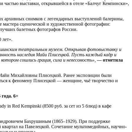
ли частью выставки, открывшейся в отеле «Балчуг Кемпински»,
их архивных снимков с легендарных выступлений балерины,
 мастера сценической и художественной фотографии:
 лучших балетных фотографов России.
 лет».
хрушинским театральным музеем. Открывая фотовыставку и
анность наследия Майи Плисецкой. Пусть каждый кадр и
отором сошлись грация, сила и невесомость»,
— отметила
 Майи Михайловны Плисецкой. Ранее экспозиции были
уться к феномену Плисецкой — женщине, чьё творчество и
года. 6+
y in Red Kempinski (8500 руб. за сет из 5 блюд) в кафе
андровичем Бахрушиным (1865–1929). При поддержке
 квартал на Павелецкой. Сочетание мультимедийных, научно-
циальные проекты.