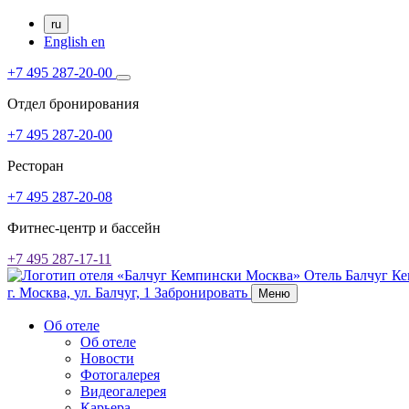
ru
English
en
+7 495 287-20-00
Отдел бронирования
+7 495 287-20-00
Ресторан
+7 495 287-20-08
Фитнес-центр и бассейн
+7 495 287-17-11
Отель Балчуг К
г. Москва,
ул. Балчуг, 1
Забронировать
Меню
Об отеле
Об отеле
Новости
Фотогалерея
Видеогалерея
Карьера