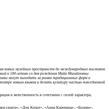
ния новых музейных пространств до международных выставок
нный к 100-летию со дня рождения Майи Михайловны
ативы могут выходить за рамки традиционных форм и
еатре новым языком и делать культуру частью повседневной
ация и женственность в сочетании с силой характера,
ен-сюита», «Дон Кихот», «Анна Каренина», «Болеро»,