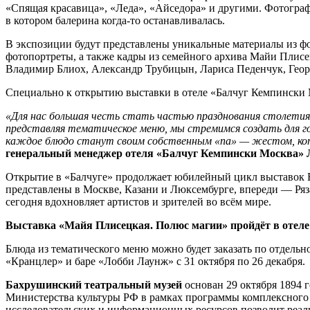
«Спящая красавица», «Леда», «Айседора» и другими. Фотограф
в котором балерина когда-то останавливалась.
В экспозиции будут представлены уникальные материалы из ф
фотопортреты, а также кадры из семейного архива Майи Плис
Владимир Блиох, Александр Трубицын, Лариса Педенчук, Геор
Специально к открытию выставки в отеле «Балчуг Кемпински 
«Для нас большая честь стать частью празднования столети
представляя тематическое меню, мы стремимся создать для 
каждое блюдо станут своим собственным «па» — жестом, кот
генеральный менеджер отеля «Балчуг Кемпински Москва» 
Открытие в «Балчуге» продолжает юбилейный цикл выставок 
представлены в Москве, Казани и Люксембурге, впереди — Ряз
сегодня вдохновляет артистов и зрителей во всём мире.
Выставка «Майя Плисецкая. Полюс магии» пройдёт в отеле «
Блюда из тематического меню можно будет заказать по отдельнос
«Кранцлер» и баре «Лобби Лаунж» с 31 октября по 26 декабря.
Бахрушинский театральный музей
основан 29 октября 1894
Министерства культуры РФ в рамках программы комплексного р
исследовательских и информационных ресурсов позволит реал