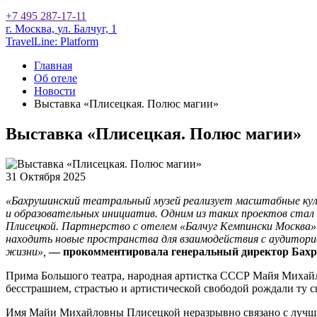
+7 495 287-17-11
г. Москва,
ул. Балчуг, 1
TravelLine: Platform
Главная
Об отеле
Новости
Выставка «Плисецкая. Полюс магии»
Выставка «Плисецкая. Полюс магии»
31 Октября 2025
«Бахрушинский театральный музей реализует масштабные куль
и образовательных инициатив. Одним из таких проектов стал
Плисецкой. Партнерство с отелем «Балчуг Кемпински Москва»
находить новые пространства для взаимодействия с аудитори
жизни»,
— прокомментировала генеральный директор Бахру
Прима Большого театра, народная артистка СССР Майя Михайло
бесстрашием, страстью и артистической свободой рождали ту с
Имя Майи Михайловны Плисецкой неразрывно связано с лучши