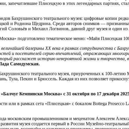
ии, запечатлевшие Плисецкую в этих легендарных партиях, ста
ондов Бахрушинского театрального музея: цифровые копии редк
ецкой и Родиона Щедрина. Среди авторов снимков — признанные
гий Соловьёв и Михаил Логвинов, давний друг музея и один из
Москва» подготовлено тематическое меню: «Майя Плисецкая 100
я величайшей балерины XX века в рамках сотрудничества с Ба
гостей и посетителей серию впечатлений, отражающих многогр
орый расскажет историю невероятной жизни и творчества, в к
Лада Самодумская.
Бахрушинского театрального музея, приуроченных к 100-летию
ань, Тула, Пекин и Брюссель. Каждая из них позволяет прикосн
Балчуг Кемпински Москва» с 31 октября по 17 декабря 2025 
ти или в рамках сета «Плисецкая» с бокалом Bottega Prosecco Lad
 года московским промышленником и меценатом Алексеем Алекс
азвития музея создается первый в России Музейно-театральный
изовывать масштабные культурные программы, творческие и со